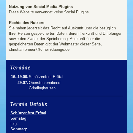
Nutzung von Social-Media-Plugins
Diese Website verwendet keine Social Plugins.
Rechte des Nutzers
Sie haben jederzeit das Recht auf Auskunft über die bezüglich
Ihrer Person gespeicherten Daten, deren Herkunft und Empfänger
sowie den Zweck der Speicherung. Auskunft über die
gespeicherten Daten gibt der Webmaster dieser Seite,
christian.breuer@tcrheinklaenge.de
Termine
16.-19.06.
Schützenfest Erfttal
29.07.
Oberstehrenabend
Grimlinghausen
Termin Details
Schützenfest Erfttal
Samstag:
folgt
Sonntag: