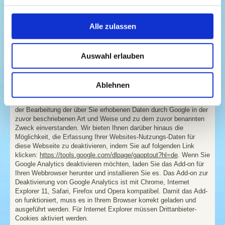
Websiteaktivitäten für die Websitebetreiber zusammenzustellen
und um weitere mit der Websitenutzung und der Internetnutzung
verbundene Dienstleistungen zu erbringen. Auch wird Google diese
Alle zulassen
Informationen gegebenenfalls an Dritte übertragen, sofern dies
gesetzlich vorgeschrieben oder soweit Dritte diese Daten im
Auftrag von Google verarbeiten. Google wird in keinem Fall Ihre IP-
Auswahl erlauben
Adresse mit anderen Daten der Google in Verbindung bringen. Sie
können die Installation der Cookies durch eine entsprechende
Einstellung Ihrer Browser Software verhindern; wir weisen Sie
jedoch darauf hin, dass Sie in diesem Fall gegebenenfalls nicht
Ablehnen
sämtliche Funktionen dieser Website voll umfänglich nutzen
können. Durch die Nutzung dieser Website erklären Sie sich mit
der Bearbeitung der über Sie erhobenen Daten durch Google in der
zuvor beschriebenen Art und Weise und zu dem zuvor benannten
Zweck einverstanden. Wir bieten Ihnen darüber hinaus die
Möglichkeit, die Erfassung Ihrer Websites-Nutzungs-Daten für
diese Webseite zu deaktivieren, indem Sie auf folgenden Link
klicken:
https://tools.google.com/dlpage/gaoptout?hl=de
. Wenn Sie
Google Analytics deaktivieren möchten, laden Sie das Add-on für
Ihren Webbrowser herunter und installieren Sie es. Das Add-on zur
Deaktivierung von Google Analytics ist mit Chrome, Internet
Explorer 11, Safari, Firefox und Opera kompatibel. Damit das Add-
on funktioniert, muss es in Ihrem Browser korrekt geladen und
ausgeführt werden. Für Internet Explorer müssen Drittanbieter-
Cookies aktiviert werden.