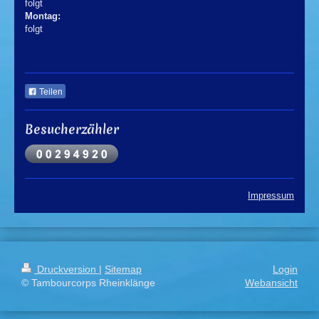
folgt
Montag:
folgt
Teilen
Besucherzähler
Impressum
Druckversion
|
Sitemap
Login
© Tambourcorps Rheinklänge
Webansicht