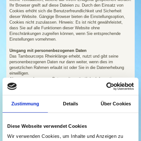
Ihr Browser greift auf diese Dateien zu. Durch den Einsatz von
Cookies erhöht sich die Benutzerfreundlichkeit und Sicherheit
dieser Website. Gängige Browser bieten die Einstellungsoption,
Cookies nicht zuzulassen. Hinweis: Es ist nicht gewährleistet,
dass Sie auf alle Funktionen dieser Website ohne
Einschränkungen zugreifen können, wenn Sie entsprechende
Einstellungen vornehmen.
Umgang mit personenbezogenen Daten
Das Tambourcorps Rheinklänge erhebt, nutzt und gibt seine
personenbezogenen Daten nur dann weiter, wenn dies im
gesetzlichen Rahmen erlaubt ist oder Sie in die Datenerhebung
einwilligen.
Als personenbezogene Daten gelten sämtliche Informationen,
welche dazu dienen, Ihre Person zu bestimmen und welche zu
Ihnen zurückverfolgt werden können – also beispielsweise Ihr
Name, Ihre E-Mail-Adresse und Telefonnummer.
Zustimmung
Details
Über Cookies
Umgang mit Kontaktdaten
Nehmen Sie mit dem Tambourcorps Rheinklänge durch die
angebotenen Kontaktmöglichkeiten Verbindung auf, werden Ihre
Angaben gespeichert, damit auf diese zur Bearbeitung und
Diese Webseite verwendet Cookies
Beantwortung Ihrer Anfrage zurückgegriffen werden kann. Ohne
Ihre Einwilligung werden diese Daten nicht an Dritte weitergegeben.
Wir verwenden Cookies, um Inhalte und Anzeigen zu